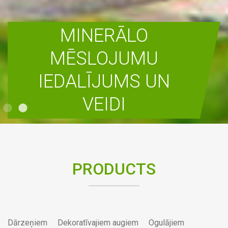
MINERĀLO
MĒSLOJUMU
IEDALĪJUMS UN
VEIDI
READ MORE
PRODUCTS
Dārzeņiem
Dekoratīvajiem augiem
Ogulājiem