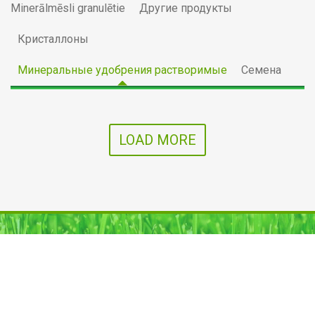
Minerālmēsli granulētie
Другие продукты
Кристаллоны
Минеральные удобрения растворимые
Семена
LOAD MORE
SIA Agro D
Komunālā iela 100b,
Kallkūni, Kalkūnes pag.,
Daugavpils nov., LV-5449