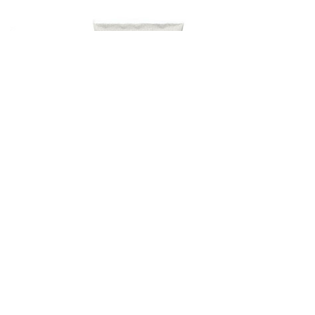
MINERĀLMĒSLI
MIN
ONI
GRANULĒTIE
Š
ALL PRODUCTS