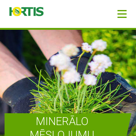
MINERĀLO
MĒSLOJUMU