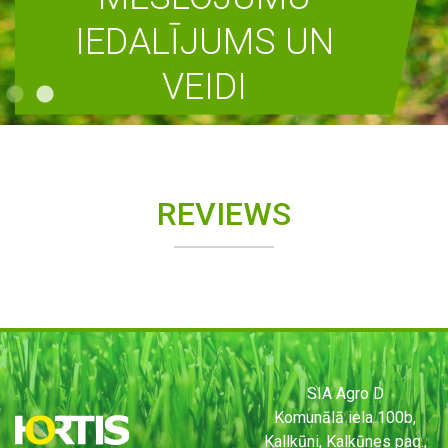
IEDALĪJUMS UN
VEIDI
READ MORE
REVIEWS
SIA Agro D
Komunālā iela 100b,
Kallkūni, Kalkūnes pag.,