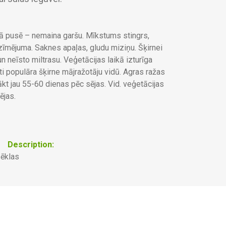
ajā pusē – nemaina garšu. Mīkstums stingrs,
īmējuma. Saknes apaļas, gludu miziņu. Šķirnei
 un neīsto miltrasu. Veģetācijas laikā izturīga
i populāra šķirne mājražotāju vidū. Agras ražas
kt jau 55-60 dienas pēc sējas. Vid. veģetācijas
ējas.
Description:
sēklas