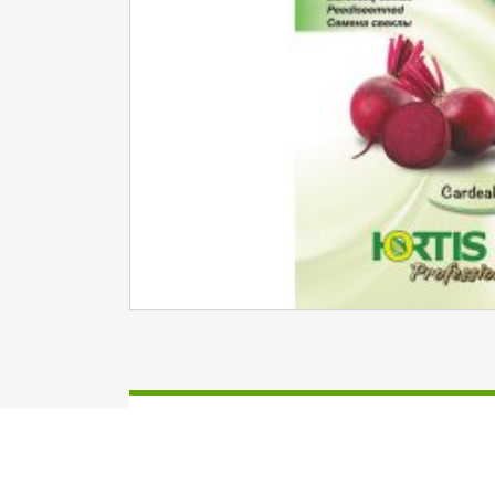
Dārzeņiem
Sēklas