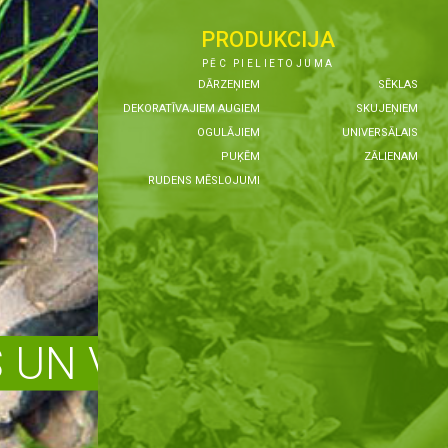
PRODUKCIJA
PĒC PIELIETOJUMA
DĀRZEŅIEM
SĒKLAS
DEKORATĪVAJIEM AUGIEM
SKUJEŅIEM
OGULĀJIEM
UNIVERSĀLAIS
PUĶĒM
ZĀLIENAM
RUDENS MĒSLOJUMI
UN VEIDI