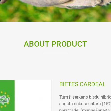
ABOUT PRODUCT
BIETES CARDEAL
Tumši sarkano biešu hibrīdš
augstu cukura saturu (15%
pārstrādei (marinēšanai) va