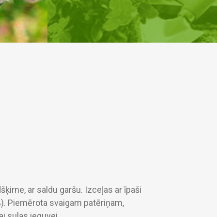
ķirne, ar saldu garšu. Izceļas ar īpaši
). Piemērota svaigam patēriņam,
i sulas ieguvei.