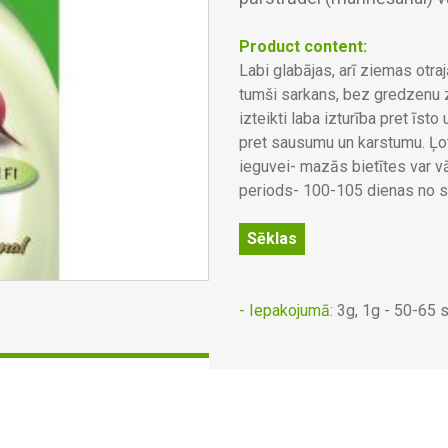
Product content:
Labi glabājas, arī ziemas otr
tumši sarkans, bez gredzenu z
izteikti laba izturība pret īsto
pret sausumu un karstumu. Ļot
ieguvei- mazās bietītes var vā
periods- 100-105 dienas no s
Sēklas
- Iepakojumā:
3g, 1g - 50-65 