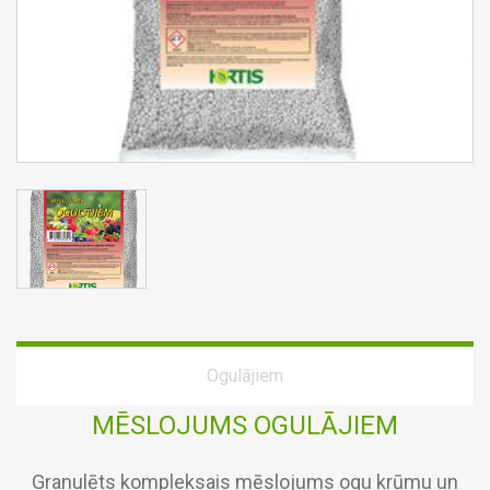
Ogulājiem
MĒSLOJUMS OGULĀJIEM
Granulēts kompleksais mēslojums ogu krūmu un