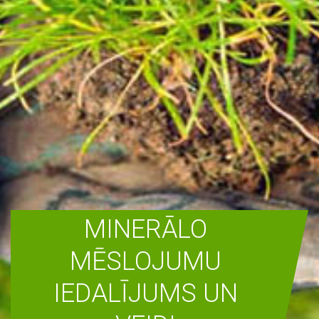
MINERĀLO
MĒSLOJUMU
IEDALĪJUMS UN