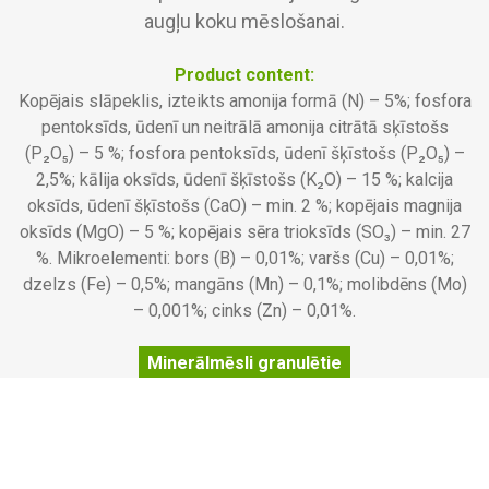
augļu koku mēslošanai.
Product content:
Kopējais slāpeklis, izteikts amonija formā (N) – 5%; fosfora
pentoksīds, ūdenī un neitrālā amonija citrātā sķīstošs
(P₂O₅) – 5 %; fosfora pentoksīds, ūdenī šķīstošs (P₂O₅) –
2,5%; kālija oksīds, ūdenī šķīstošs (K₂O) – 15 %; kalcija
oksīds, ūdenī šķīstošs (CaO) – min. 2 %; kopējais magnija
oksīds (MgO) – 5 %; kopējais sēra trioksīds (SO₃) – min. 27
%. Mikroelementi: bors (B) – 0,01%; varšs (Cu) – 0,01%;
dzelzs (Fe) – 0,5%; mangāns (Mn) – 0,1%; molibdēns (Mo)
– 0,001%; cinks (Zn) – 0,01%.
Minerālmēsli granulētie
Description:
- Svars neto:
1, 2 kg
- Veids:
Granulēts mēslojums