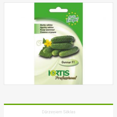
Dārzeņiem
Sēklas