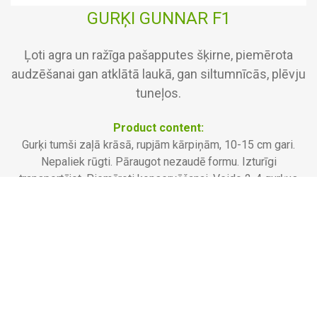
GURĶI GUNNAR F1
Ļoti agra un ražīga pašapputes šķirne, piemērota
audzēšanai gan atklātā laukā, gan siltumnīcās, plēvju
tuneļos.
Product content:
Gurķi tumši zaļā krāsā, rupjām kārpiņām, 10-15 cm gari.
Nepaliek rūgti. Pāraugot nezaudē formu. Izturīgi
transportējot. Piemēroti konservēšanai. Veido 2-4 gurķus
lapu žāklēs. Audzējot vertikāli, augs var sasniegt 2,2 m
augstumu. Audzējot apsildāmajās siltumnīcās, var iegūt ļoti
agru ražu. Izturīgi pret kladosporiozi, miltrasu, gurķu
mozaīkas vīrusu. Pirmo ražu var vākt jau 35- 45 dienas pēc
dēstu uzdīgšanas. Ražo ilgstoši, visu sezonas laiku.
Sēklas