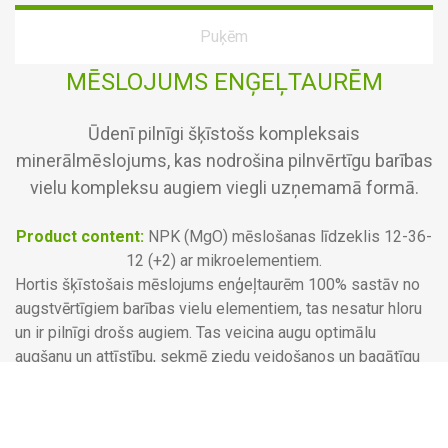
Puķēm
MĒSLOJUMS ENĢEĻTAURĒM
Ūdenī pilnīgi šķīstošs kompleksais
minerālmēslojums, kas nodrošina pilnvērtīgu barības
vielu kompleksu augiem viegli uzņemamā formā.
Product content:
NPK (MgO) mēslošanas līdzeklis 12-36-
12 (+2) ar mikroelementiem.
Hortis šķīstošais mēslojums enģeļtaurēm 100% sastāv no
augstvērtīgiem barības vielu elementiem, tas nesatur hloru
un ir pilnīgi drošs augiem. Tas veicina augu optimālu
augšanu un attīstību, sekmē ziedu veidošanos un bagātīgu
ziedēšanu visas sezonas garumā. Mēslojums nodrošina
augu izturību mainīgos laikapstākļos, paaugstina to
imunitāti, veicina augu sekmīgu reģenerāciju pēc