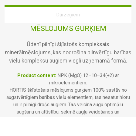
Dārzeņiem
MĒSLOJUMS GURĶIEM
Ūdenī pilnīgi šķīstošs kompleksais
minerālmēslojums, kas nodrošina pilnvērtīgu barības
vielu kompleksu augiem viegli uzņemamā formā.
Product content:
NPK (MgO) 12–10–34(+2) ar
mikroelementiem.
HORTIS šķīstošais mēslojums gurķiem 100% sastāv no
augstvērtīgiem barības vielu elementiem, tas nesatur hloru
un ir pilnīgi drošs augiem. Tas veicina augu optimālu
augšanu un attīstību, sekmē augļu veidošanos un
nogatavošanos, uzlabo to garšas īpašības. Mēslojums
nodrošina augu izturību mainīgos laikapstākļos, paaugstina
to imunitāti. Pateicoties unikālajai mēslojuma formulai,