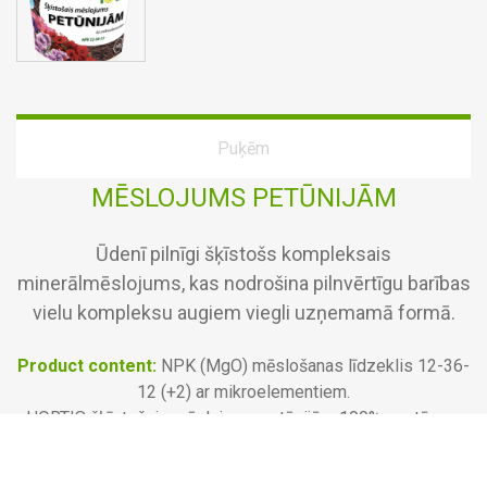
Puķēm
MĒSLOJUMS PETŪNIJĀM
Ūdenī pilnīgi šķīstošs kompleksais
minerālmēslojums, kas nodrošina pilnvērtīgu barības
vielu kompleksu augiem viegli uzņemamā formā.
Product content:
NPK (MgO) mēslošanas līdzeklis 12-36-
12 (+2) ar mikroelementiem.
HORTIS šķīstošais mēslojums petūnijām 100% sastāv no
augstvērtīgiem barības vielu elementiem, tas nesatur hloru
un ir pilnīgi drošs augiem. Tas veicina augu optimālu