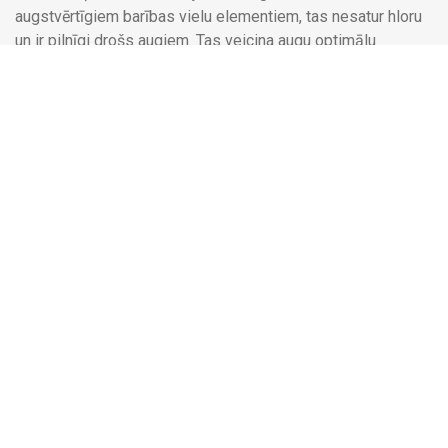
augstvērtīgiem barības vielu elementiem, tas nesatur hloru
un ir pilnīgi drošs augiem. Tas veicina augu optimālu
augšanu un attīstību, sekmē ogu veidošanos un
nogatavošanos, uzlabo to garšas īpašības. Mēslojums
nodrošina augu izturību mainīgos laikapstākļos, paaugstina
to imunitāti.
Minerālmēsli šķīstošie
Description:
- Masa (neto):
300 g, 1 kg
- Lietošanas rekomendācijas:
10-15 g uz 10L ūdens reizē
ar augu laistīšanu 2 reizes mēnesī, augu aktīvās augšanas
laikā.
- Kam piemērots:
izmantojams dārzkopībai, vīnogu u.c. ogu
krūmu mēslošanai segtās platībās un atklātā laukā.