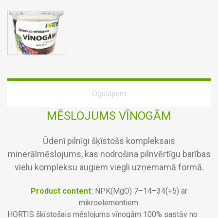
Ogulājiem
MĒSLOJUMS VĪNOGĀM
Ūdenī pilnīgi šķīstošs kompleksais
minerālmēslojums, kas nodrošina pilnvērtīgu barības
vielu kompleksu augiem viegli uzņemamā formā.
Product content:
NPK(MgO) 7–14–34(+5) ar
mikroelementiem.
HORTIS šķīstošais mēslojums vīnogām 100% sastāv no