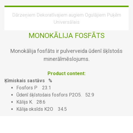
Dārzeņiem
Dekoratīvajiem augiem
Ogulājiem
Puķēm
Universālais
MONOKĀLIJA FOSFĀTS
Monokālija fosfāts ir pulverveida ūdenī šķīstošs
minerālmēslojums.
Product content:
Ķīmiskais sastāvs %
Fosfors P 23.1
Ūdenī šķīstošais fosfors P2O5. 52.9
Kālijs K. 28.6
Kālija oksīds K2O 34.5
Tas ir lietojams mēslošanai kopā ar laistīšanu kā arī lapu
apsmidzināšanai.