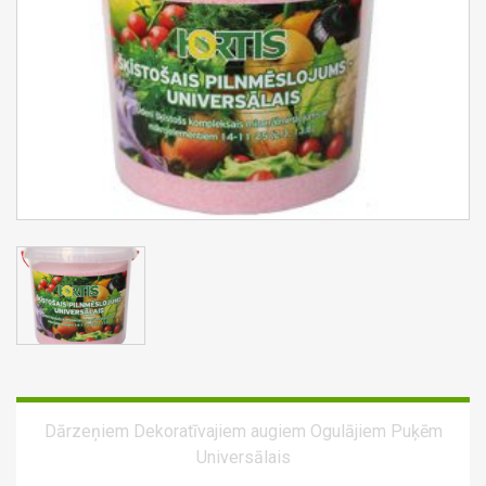
Dārzeņiem
Dekoratīvajiem augiem
Ogulājiem
Puķēm
Universālais