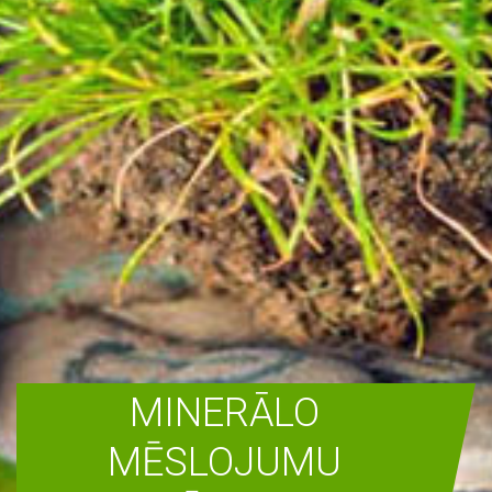
MINERĀLO
MĒSLOJUMU