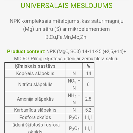
UNIVERSĀLAIS MĒSLOJUMS
NPK kompleksais mēslojums, kas satur magniju
(Mg) un sēru (S) ar mikroelementiem
B,Cu,Fe,Mn,Mo,Zn.
Product content:
NPK (MgO, SO3) 14-11-25 (+2,5,+14)+
MICRO. Pilnīgi šķīstošs ūdenī ar zemu hlora saturu.
Ķīmiskais sastāvs
%
Kopējais slāpeklis
N
14
NO
–
3
Nitrātu slāpeklis
6
N
NH
–
4
Amonija slāpeklis
2,8
N
Karbamīda slāpeklis
N
5,2
Fosfora oksīds
P
O
11,1
2
5
-ūdenī šķīstošs fosfora
P
O
11,1
2
5
oksīds