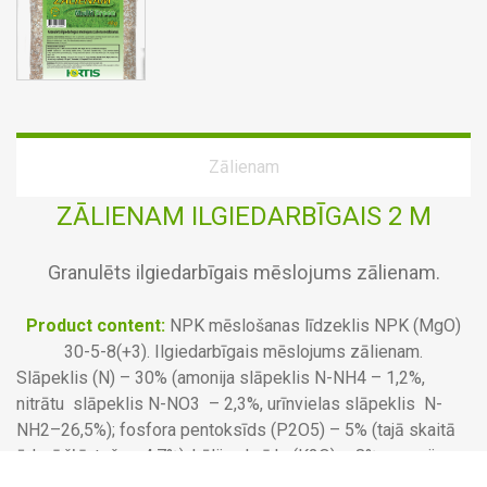
Zālienam
ZĀLIENAM ILGIEDARBĪGAIS 2 M
Granulēts ilgiedarbīgais mēslojums zālienam.
Product content:
NPK mēslošanas līdzeklis NPK (MgO)
30-5-8(+3). Ilgiedarbīgais mēslojums zālienam.
Slāpeklis (N) – 30% (amonija slāpeklis N-NH4 – 1,2%,
nitrātu slāpeklis N-NO3 – 2,3%, urīnvielas slāpeklis N-
NH2–26,5%); fosfora pentoksīds (P2O5) – 5% (tajā skaitā
ūdenī šķīstošs– 4,7%); kālija oksīds (K2O) – 8%; magnija
oksīds (MgO) – 3%.