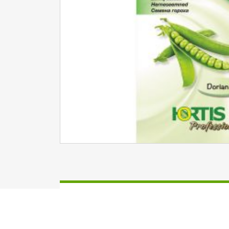
Dārzeņiem
Sēklas