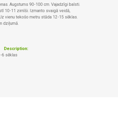
enas. Augstums 90-100 cm. Vajadzīgi balsti.
tī 10-11 zirnīši. Izmanto svaigā veidā,
Uz vienu tekošo metru stāda 12-15 sēklas.
m dziļumā.
Description:
3-6 sēklas