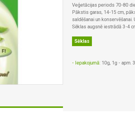
Veģetācijas periods 70-80 di
Pākstis garas, 14-15 cm, pāks
saldēšanai un konservēšanai. 
Sēklas augsnē iestrādā 3-4 c
Sēklas
- Iepakojumā:
10g, 1g - apm. 