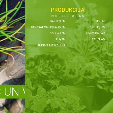
PRODUKCIJA
PĒC PIELIETOJUMA
DĀRZEŅIEM
SĒKLAS
DEKORATĪVAJIEM AUGIEM
SKUJEŅIEM
OGULĀJIEM
UNIVERSĀLAIS
PUĶĒM
ZĀLIENAM
RUDENS MĒSLOJUMI
UN VEIDI